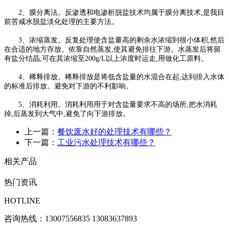
2、膜分离法。反渗透和电渗析脱盐技术均属于膜分离技术,是我目
前苦咸水脱盐淡化处理的主要方法。
3、浓缩蒸发。反复处理使含盐量高的剩余水浓缩到很小体积,然后
在合适的地方存放。依靠自然蒸发,使其避免排往下游。水蒸发后将留
有盐分结晶,可在其浓缩至200g/L以上浓度时运走,用做化工原料。
4、稀释排放。稀释排放是将低含盐量的水混合在起,达到排入水体
的标准后排放。避免对下游的不利影响。
5、消耗利用。消耗利用用于对含盐量要求不高的场所,把水消耗
掉,后蒸发到大气中,避免了向下游排放。
上一篇：
餐饮废水好的处理技术有哪些？
下一篇：
工业污水处理技术有哪些？
相关产品
热门资讯
HOTLINE
咨询热线：
13007556835 13083637893