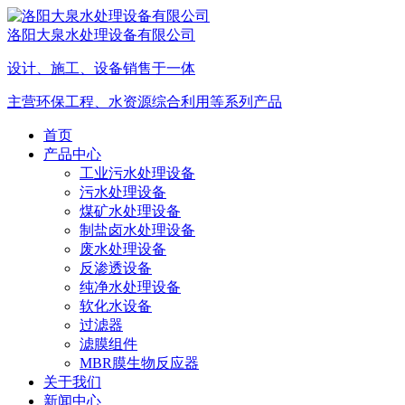
洛阳大泉水处理设备有限公司
设计、施工、设备销售于一体
主营环保工程、水资源综合利用等系列产品
首页
产品中心
工业污水处理设备
污水处理设备
煤矿水处理设备
制盐卤水处理设备
废水处理设备
反渗透设备
纯净水处理设备
软化水设备
过滤器
滤膜组件
MBR膜生物反应器
关于我们
新闻中心