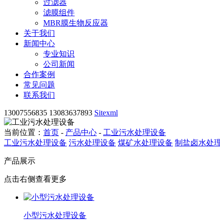
过滤器
滤膜组件
MBR膜生物反应器
关于我们
新闻中心
专业知识
公司新闻
合作案例
常见问题
联系我们
13007556835 13083637893
Sitexml
当前位置：
首页
-
产品中心
-
工业污水处理设备
工业污水处理设备
污水处理设备
煤矿水处理设备
制盐卤水处
产品展示
点击右侧查看更多
小型污水处理设备