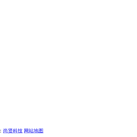
：
尚贤科技
网站地图