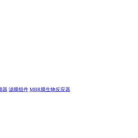
滤器
滤膜组件
MBR膜生物反应器