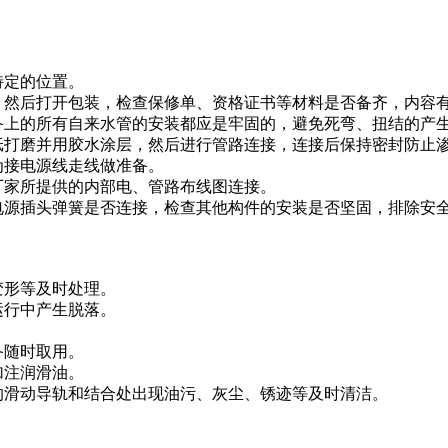
至特定的位置。
。然后打开包装，检查保修单、资格证书等材料是否备齐，内
备上的所有自来水管的安装都应是牢固的，避免死弯、扭结
纸打磨并用胶水涂层，然后进行管路连接，连接后保持密封
，为接电源线走线做准备。
产厂家所提供的内部电、管路布线图连接。
源插头弹簧是否连接，检查其他构件的安装是否坚固，排除安
，变形等及时处理。
备运行中产生脱落。
。
以备随时取用。
时加注润滑油。
滑动导轨和结合处出现油污、灰尘、锈迹等及时清洁。