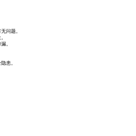
容有无问题。
的产生。
防止渗漏。
全隐患。