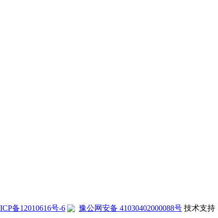
ICP备12010616号-6
豫公网安备 41030402000088号
技术支持