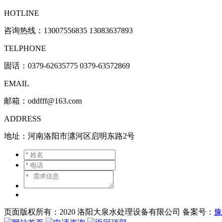
HOTLINE
咨询热线：
13007556835 13083637893
TELPHONE
固话：0379-62635775 0379-63572869
EMAIL
邮箱：oddfff@163.com
ADDRESS
地址：河南洛阳市瀍河区启明东路2号
页面版权所有：2020 洛阳大泉水处理设备有限公司 备案号：
豫