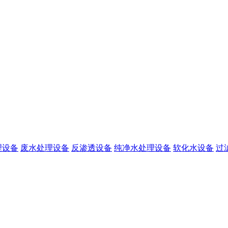
理设备
废水处理设备
反渗透设备
纯净水处理设备
软化水设备
过