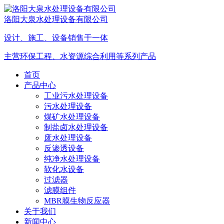
洛阳大泉水处理设备有限公司
设计、施工、设备销售于一体
主营环保工程、水资源综合利用等系列产品
首页
产品中心
工业污水处理设备
污水处理设备
煤矿水处理设备
制盐卤水处理设备
废水处理设备
反渗透设备
纯净水处理设备
软化水设备
过滤器
滤膜组件
MBR膜生物反应器
关于我们
新闻中心