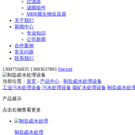
过滤器
滤膜组件
MBR膜生物反应器
关于我们
新闻中心
专业知识
公司新闻
合作案例
常见问题
联系我们
13007556835 13083637893
Sitexml
当前位置：
首页
-
产品中心
-
制盐卤水处理设备
工业污水处理设备
污水处理设备
煤矿水处理设备
制盐卤水处
产品展示
点击右侧查看更多
制盐卤水处理