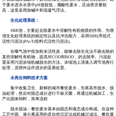
于废水进水水质中pH值较低，属酸性废水，且油类含量较
高，这里采用加碱中和混凝气浮法。
生化处理系统：
SBR池，主要起去除废水中溶解性有机物质的作用。为增
强生化处理系统的稳定性以及抗冲击能力，采用SBR(序批式
活性污泥法)PAcT(投料式活性污泥法)。
在曝气池中投加粉末活性炭，能够去除生化法不能去除的
某些溶解性有机物，提高对COD和BOD，的去除率。污泥处
置采用污泥浓缩机械脱水的方法。浓缩池上清液入调节池再行
处理，泥饼外运作进步的妥善处置。
水再生饲料技术方案
集中收集卫生、新鲜的城市餐饮废水，先将其作脱水、脱
油处理，然后对固态成分进行干燥灭菌，再通过机械加工，生
产出固体饲料，简单流程
脱水脱油：餐饮废水基本由固态和液态成分构成。在这种
工艺中固、液分离采用的是自然沉淀法或机械过滤法。餐饮废