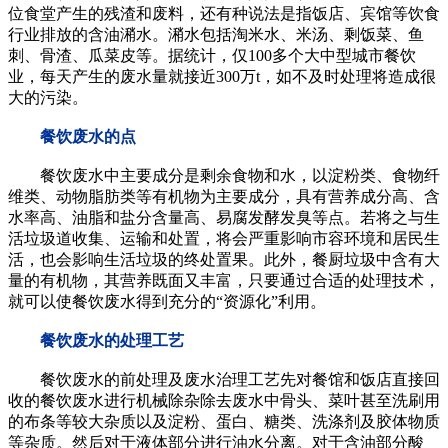
位食堂产生的残渣和废料，还有种说法是指饭店、宾馆等饮食
行业排放的含油潲水。潲水包括淘米水、米汤、剩饭菜、鱼
刺、骨渣、瓜菜皮等。据统计，仅100多个大中型城市餐饮
业，每天产生的废水量就接近300万t，如不及时处理将造成很
大的污染。
餐饮废水的点
餐饮废水中主要成分是剩余食物和水，以淀粉类、食物纤
维类、动物脂肪类等有机物为主要成分，具有营养成分高、含
水率高、油脂和盐分含量高、易腐发酵发臭等点。若将之与生
活垃圾道收集、运输和处置，将会严重影响市容环境和居民生
活，也会影响生活垃圾的终处置果。此外，餐厨垃圾中含有大
量的有机物，其营养既面又丰富，只要通过合适的处理技术，
就可以使餐饮废水得到充分的“资源化”利用。
餐饮废水的处理工艺
餐饮废水的前处理及废水治理工艺先对餐馆和饭店直接回
收的餐饮废水进行机械除杂除去废水中骨头、菜叶甚至洗刷用
的布条等较大杂质以及淀粉、蛋白、糖类、洗涤剂及胶体物质
等杂质。然后对于液体部分进行油水分离。对于含油部分酸