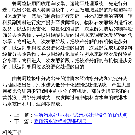
餐厨垃圾用回收用车收集、运输至处理系统，先进行分
选，取出少量混入餐厨垃圾中，不宜做堆肥发酵的瓶罐塑料等
固体废弃物，然后把剩余物进行粉碎，并添加定量的菌剂、辅
料及副资材进行搅拌提升至发酵塔内。物料在发酵塔内进行次
发酵，以达到无害化、减量化的目的。次发酵完成后的物料经
筛分去除杂物，并喷淋经酸化后的泔脚水来调整次发酵物的含
水率，物料进入二次发酵阶段，把较难分解的有机物进步分
解，以达到餐厨垃圾资源化处理的目的。次发酵完成后的物料
经筛分去除杂物，并喷淋经酸化后的泔脚水来调整次发酵物的
含水率，物料进入二次发酵阶段，把较难分解的有机物进步分
解，以达到餐厨垃圾资源化处理的目的。
由餐厨垃圾中分离出来的泔脚水经油水分离和沉淀分离，
污油回收出售，污水进入低分子化(酸化)处理系统，产生大量
易被光合细菌(PSB)利用的小分子有机物。部分为培养PSB的
营养液，另部分则做为二次发酵过程中物料含水率的喷淋水，
污水被部利用，达到零排放。
上一篇：
生活污水处理-地埋式污水处理设备的优缺点
下一篇：
养殖污水这样处理果明显！
相关产品