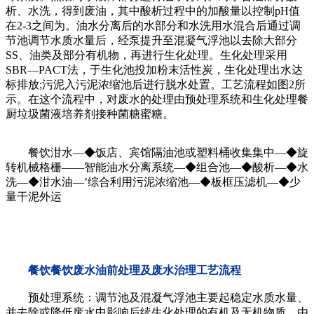
析、水洗，得到废油，其中酸析过程中的加酸量以控制pH值
在2-3之间为。油水分离后的水部分和水洗用水混合后通过调
节池调节水质水量后，经泵提升至混凝气浮池以去除大部分
SS、油类及部分有机物，再进行生化处理。生化处理采用
SBR—PACT法，于生化池投加粉末活性炭，生化处理出水达
标排放;污泥入污泥浓缩池后进行脱水处置。工艺流程如图2所
示。在这个流程中，对废水的处理由预处理系统和生化处理餐
厨垃圾菌液培养剂接种菌糖蜜糖。
餐饮泔水—◆饭店、宾馆隔油池或塑料桶收集集中—◆旋
转机械格栅——智能油水分离系统—◆组合池—◆酸析—◆水
洗—◆泔水油—’综合利用污泥浓缩池—◆板框压滤机—◆少
量干泥外运
餐饮餐饮废水油前处理及废水治理工艺流程
预处理系统：调节池及混凝气浮池主要起稳定水质水量、
并去除或降低废水中影响后续生化处理的有机及无机物质。由