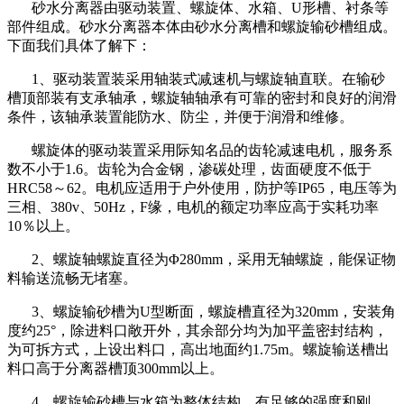
砂水分离器由驱动装置、螺旋体、水箱、U形槽、衬条等
部件组成。砂水分离器本体由砂水分离槽和螺旋输砂槽组成。
下面我们具体了解下：
1、驱动装置装采用轴装式减速机与螺旋轴直联。在输砂
槽顶部装有支承轴承，螺旋轴轴承有可靠的密封和良好的润滑
条件，该轴承装置能防水、防尘，并便于润滑和维修。
螺旋体的驱动装置采用际知名品的齿轮减速电机，服务系
数不小于1.6。齿轮为合金钢，渗碳处理，齿面硬度不低于
HRC58～62。电机应适用于户外使用，防护等IP65，电压等为
三相、380v、50Hz，F缘，电机的额定功率应高于实耗功率
10％以上。
2、螺旋轴螺旋直径为Φ280mm，采用无轴螺旋，能保证物
料输送流畅无堵塞。
3、螺旋输砂槽为U型断面，螺旋槽直径为320mm，安装角
度约25°，除进料口敞开外，其余部分均为加平盖密封结构，
为可拆方式，上设出料口，高出地面约1.75m。螺旋输送槽出
料口高于分离器槽顶300mm以上。
4、螺旋输砂槽与水箱为整体结构，有足够的强度和刚