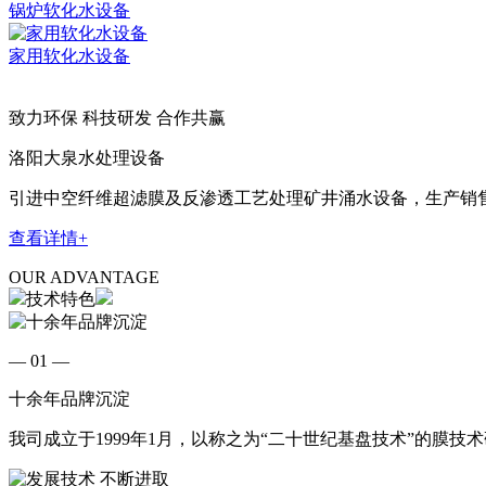
锅炉软化水设备
家用软化水设备
致力环保 科技研发 合作共赢
洛阳大泉水处理设备
引进中空纤维超滤膜及反渗透工艺处理矿井涌水设备，生产销
查看详情+
OUR ADVANTAGE
技术特色
— 01 —
十余年品牌沉淀
我司成立于1999年1月，以称之为“二十世纪基盘技术”的膜