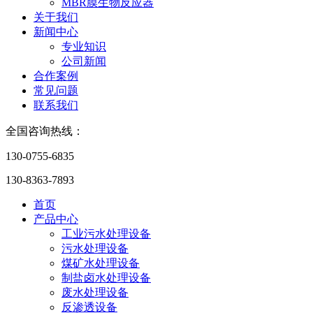
MBR膜生物反应器
关于我们
新闻中心
专业知识
公司新闻
合作案例
常见问题
联系我们
全国咨询热线：
130-0755-6835
130-8363-7893
首页
产品中心
工业污水处理设备
污水处理设备
煤矿水处理设备
制盐卤水处理设备
废水处理设备
反渗透设备