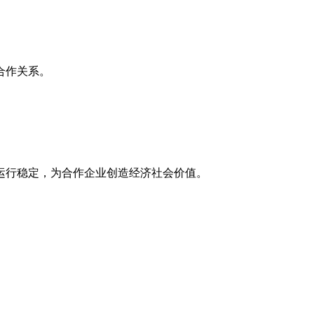
合作关系。
运行稳定，为合作企业创造经济社会价值。