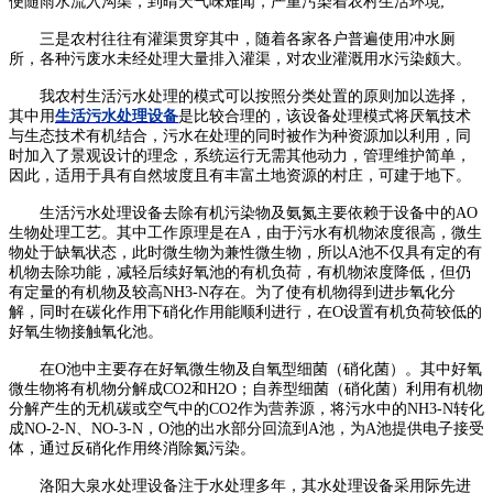
便随雨水流入沟渠，到晴天气味难闻，严重污染着农村生活环境;
三是农村往往有灌渠贯穿其中，随着各家各户普遍使用冲水厕
所，各种污废水未经处理大量排入灌渠，对农业灌溉用水污染颇大。
我农村生活污水处理的模式可以按照分类处置的原则加以选择，
其中用
生活污水处理设备
是比较合理的，该设备处理模式将厌氧技术
与生态技术有机结合，污水在处理的同时被作为种资源加以利用，同
时加入了景观设计的理念，系统运行无需其他动力，管理维护简单，
因此，适用于具有自然坡度且有丰富土地资源的村庄，可建于地下。
生活污水处理设备去除有机污染物及氨氮主要依赖于设备中的AO
生物处理工艺。其中工作原理是在A，由于污水有机物浓度很高，微生
物处于缺氧状态，此时微生物为兼性微生物，所以A池不仅具有定的有
机物去除功能，减轻后续好氧池的有机负荷，有机物浓度降低，但仍
有定量的有机物及较高NH3-N存在。为了使有机物得到进步氧化分
解，同时在碳化作用下硝化作用能顺利进行，在O设置有机负荷较低的
好氧生物接触氧化池。
在O池中主要存在好氧微生物及自氧型细菌（硝化菌）。其中好氧
微生物将有机物分解成CO2和H2O；自养型细菌（硝化菌）利用有机物
分解产生的无机碳或空气中的CO2作为营养源，将污水中的NH3-N转化
成NO-2-N、NO-3-N，O池的出水部分回流到A池，为A池提供电子接受
体，通过反硝化作用终消除氮污染。
洛阳大泉水处理设备注于水处理多年，其水处理设备采用际先进