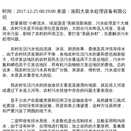
时间：2017-12-25 08:19:00
来源：洛阳大泉水处理设备有限公
司
想要展现“小桥流水、绿波荡漾”美丽清新画面，污水处理是个大难
题。农村污水是不经处理任意直排的，大部分污水终流入河道，造成
河水污染，影响了农村的环境卫生。要打造“美丽乡村”，先要解决污水
处理问题。
农村生活污水包括洗涤、沐浴、厨房炊事、粪便及其冲洗等排水
。由于农村经济发展的不平衡，各地农村生活污水的量和质也相差较
大，经济发达地区的农村居民生活污水量远高于欠发达地区，污水中
氮和磷也高于欠发达地区，而有机污染物较欠发达地区的要低。总的
说来，我农村生活污水具有面广分散、来源多、增长快、污水成分复
杂、水质及水量变化大的征。
我农村生活污水的排放途径主要是直接洒向地面、就近排入河道
或通过下水道入河等。农村污水排放中存在的问题主要表现在:
是不少农户在新建房屋和旧房卫生设施改造中，虽然建有三格式
化粪池，但却没有排放设施，而是依靠土壤渗透，这种方法虽简便，
却严重污染了周围的地下水;
二是即使有排水系统，大多数也是合流制排水，且般采用明沟排
水，由于没有科学、合理地进行规划，加之农药的大量使用、畜禽粪