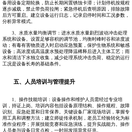
备用设备定期轮换，防止长期闲置锈蚀卡滞；计划停机按规程
逐步减载，禁止带负荷拉闸；紧急停机后查明原因，排除故障
后方可重启。建立设备运行日志，记录启停时间和工况参数，
分析异常模式。
3、水质水量均衡调节：进水水质水量剧烈波动冲击处理
系统和设备。设置足够容积的调节池，均衡时峰时谷和浓度波
动；有毒有害物质进入时启动应急预案，保护生物系统和敏感
设备；高浓度或高温废水预处理降温稀释后进入主体工艺；雨
水和清洁下水独立收集，减少处理系统冲击负荷。稳定的运行
工况是设备长寿的基础条件。
五、人员培训与管理提升
1、操作技能培训：设备操作和维护人员需经过专业培
训，持证上岗。培训内容包括设备原理结构、操作规程、故障
识别、应急处置和日常保养。关键设备厂家现场培训，掌握专
用工具和调整方法；建立师徒传承机制，老员工经验转化为标
准作业程序；开展技能竞赛和应急演练，提升实战能力。操作
人员参与设备日常点检，一时间发现异常征兆。