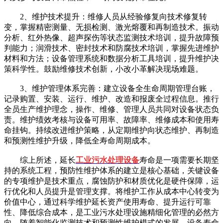
2、维护技术提升：维修人员从经验修复向技术修复转
变，掌握精密测量、无损检测、激光熔覆和再制造技术。振动
分析、红外热像、超声探伤等状态监测技术培训，提升故障预
判能力；润滑技术、密封技术和防腐技术培训，掌握先进维护
材料和方法；设备管理系统和数据分析工具培训，提升维护决
策科学性。鼓励维修技术创新，小改小革解决现场难题。
3、维护管理体系完善：建立设备全生命周期管理台账，
记录购置、安装、运行、维护、改造和报废全过程信息。推行
全员生产维护理念，操作、维修、管理人员共同对设备状态负
责。维护绩效考核与设备可用率、故障率、维修成本和使用寿
命挂钩。持续改进维护策略，从定期维护向状态维护、再制造
和预测性维护升级，降低全寿命周期成本。
综上所述，延长
工业污水处理设备
寿命是一项需要长期坚
持的系统工程，预防性维护体系的建立是核心基础，关键设备
的专项维护是技术重点，腐蚀防护和材质优化是硬件保障，运
行优化和人员提升是管理支撑。将维护工作从成本中心转变为
价值中心，通过科学维护延长资产使用寿命、提升运行可靠
性、降低综合成本，是工业污水处理设施精细化管理的必然方
向。随着智能化监测技术和预测性维护模式的发展，设备寿命