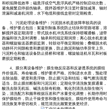
和积垢降低效率；磁悬浮或空气悬浮风机严格控制启动次数，
避免频繁启停损伤轴承。搅拌器维护关注桨叶腐蚀减薄、轴封
泄漏和减速机润滑，水下电缆和接线盒密封定期检查。
3、污泥处理设备维护：污泥脱水机是故障率较高的设
备，维护要点包括：絮凝剂制备系统防止结块和管路堵塞，溶
解搅拌器定期清理；带式脱水机冲洗系统保持喷嘴通畅，滤带
跑偏和张力及时调整，轴承和托辊定期润滑；离心脱水机差速
器和螺旋输送器磨损监测，转鼓动平衡定期校验；叠螺脱水机
动静环片间隙检查和磨损更换，防止跑泥和轴功率异常上升。
污泥料仓和输送设备防止搭桥和堵塞，螺旋输送机吊瓦和衬板
磨损定期检查。
4、膜分离设备维护：膜生物反应器和反渗透系统的膜组
件价值高、寿命敏感，维护要求严格。控制进水水质，预处理
去除油脂、硬度和悬浮物，防止膜污染和结垢；曝气擦洗强度
适当，防止膜丝断裂和污泥沉积；定期化学清洗恢复膜通量，
酸洗去除无机垢、碱洗去除有机物、氧化剂清洗去除生物污
染，清洗配方和频率根据压差和产水量变化调整；长期停用时
保护膜组件，防止干燥变形和微生物滋生。膜组件使用寿命与
清洗恢复率密切相关，规范清洗比频繁更换更经济。