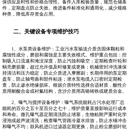
保供应及时性和价格合理性。备件入库检验质量，规范仓储条
件，定期盘点防止失效。推进备件标准化和通用化，减少规格
种类，降低库存资金占用。
二、关键设备专项维护技巧
1、水泵类设备维护：工业污水泵输送介质含固体颗粒和
腐蚀性成分，磨损和腐蚀是主要失效模式。维护重点包括：控
制吸入口流速和淹没深度，防止汽蚀和吸空；定期检查叶轮和
蜗壳磨损量，超过允许值及时修复或更换；机械密封冲洗液保
持清洁和压力稳定，防止介质进入摩擦副；长期停用的泵定期
盘车，防止轴弯曲和部件粘连；潜水泵电缆入口密封定期检
查，防止渗水绝缘损坏。根据介质特性选择合适材质，酸性介
质用耐酸合金或衬氟结构，含沙介质用高铬铸铁或硬质合金。
2、曝气与搅拌设备维护：曝气系统能耗占污水处理厂总
能耗的百分之五十至百分之七十，维护质量直接影响运行成本
和寿命。微孔曝气器定期清洗防止堵塞，生物粘附严重时化学
浸泡或超声波清洗；检查曝气管路冷凝水排放，防止水锤冲击
和曝气不均；鼓风机进口过滤器定期更换，防止粉尘磨损叶轮