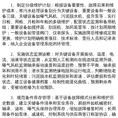
1、制定分级维护计划：根据设备重要性、故障后果和维
护成本，将污水处理设备划分为关键设备、重要设备和一般设
备三级。关键设备如曝气风机、污泥脱水机、提升泵等，实行
日检、周检、月检和年检的多级维护，配置状态监测和备用机
组；重要设备如搅拌器、刮泥机、加药装置等，按计划周期维
护；一般设备如管道阀门、仪表探头，实施故障后维修或定期
更换。维护计划明确检查项目、技术标准、责任人员和记录表
单，纳入企业设备管理系统闭环管理。
2、实施状态监测诊断：对关键设备开展振动、温度、电
流、油液等状态监测，从定期人工检测向在线连续监测升级。
曝气风机监测轴承振动速度和温度趋势，预警不平衡、轴承损
坏和润滑不良；潜水泵监测绝缘电阻和运行电流，判断绕组老
化和叶轮堵塞；污泥脱水机监测扭矩和差速，评估磨损和负荷
状态。建立设备健康档案，绘制性能退化曲线，预测剩余寿
命，变被动抢修为主动预防。
3、规范备件库存管理：基于设备故障模式分析和维护历
史数据，建立关键备件清单和安全库存。易损件如机械密封、
轴承、滤布、曝气头保持合理库存，缩短故障修复时间；长周
期备件如泵体、减速机、控制系统与供应商签订框架协议，确