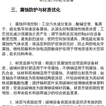
三、腐蚀防护与材质优化
1、腐蚀环境控制：工业污水成分复杂，酸碱交替、氯离
子、硫化氢等加速设备腐蚀。从源头控制腐蚀性物质浓度，工
艺优化减少强腐蚀介质产生；调节池和反应池控制pH在设备
耐受范围，避免剧烈波动；密闭空间加强通风，降低硫化氢等
腐蚀性气体浓度；保温层和防护层保持完好，防止局部电化学
腐蚀。牺牲阳极和外加电流阴极保护应用于埋地管道和大型容
器，延长结构寿命。
2、材质选择与升级：根据介质腐蚀性合理选择设备材
质，碳钢衬胶衬塑适用于中等腐蚀，不锈钢适用于弱腐蚀，哈
氏合金、钛材和双相钢适用于强腐蚀。关键部位材质升级，如
泵轴由不锈钢改为双相钢或陶瓷涂层，叶轮由铸铁改为高硅铸
铁或聚氨酯包覆；搅拌轴和桨叶采用碳钢衬玻璃钢或整体塑料
材质；管道由碳钢改为玻璃钢或钢衬四氟。材质升级初期投资
增加，但寿命延长和故障减少的综合效益显著。
3、涂层与表面处理：碳钢设备表面涂装是经济有效的防