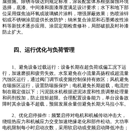
腐措施。除锈等级达到规定标准，涂装配套体系根据腐蚀环境
选择，底漆、中间漆和面漆厚度满足设计要求；水下和地下部
位采用煤焦油环氧或玻璃鳞片涂料，增强屏蔽效果；热喷涂锌
铝或不锈钢涂层提供长效防护；纳米复合涂层和石墨烯改性涂
料等新技术逐步应用。涂层定期检查修补，局部破损及时补漆
防止扩大。
四、运行优化与负荷管理
1、避免设备过载运行：设备长期在超负荷或偏工况下运
行，加速磨损和疲劳失效。水泵避免在小流量高扬程或超流量
汽蚀区运行，通过阀门调节或变频控制保持有效区；风机避免
在喘振区运行，设置防喘振保护；电机避免长期超载，电流控
制在额定值以下；污泥脱水机根据进泥浓度和性质调整处理量
和药剂投加，防止扭矩超限。合理配置设备能力，单台设备故
障时其余设备不超载，预留发展余量但避免长期大马拉小车。
2、优化启停操作：频繁启停对电机和机械传动冲击大，
绕组热应力和机械应力交变加速绝缘老化和部件松动。大功率
电机限制每小时启动次数，采用软启动或变频启动降低冲击；